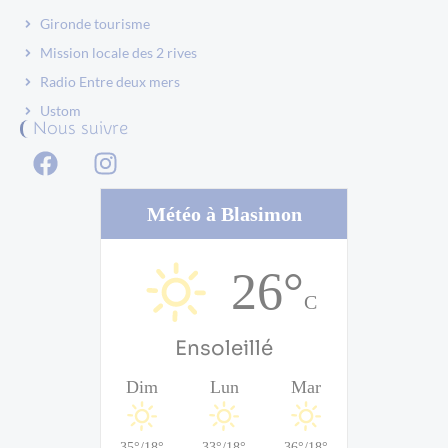
Gironde tourisme
Mission locale des 2 rives
Radio Entre deux mers
Ustom
Nous suivre
Météo à Blasimon
26°
C
Ensoleillé
Dim
Lun
Mar
35°
/
18°
33°
/
18°
36°
/
18°