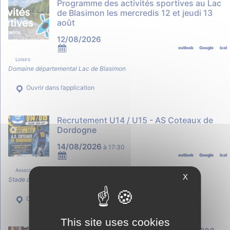
Programme des activités sportives au Lac
de Blasimon les mercredis 12 et jeudi 13
août
12/08/2026
outlook
Google
ical
Loisirs
Domaine départemental Lac de Blasimon
Ouvrir dans l’application
Recrutement U14 / U15 - AS Coteaux de
Dordogne
14/08/2026
à
17:30
outlook
Google
ical
Associations
Associations sportives
X
Stade de Rauzan
Ouvrir dans l’application
This site uses cookies