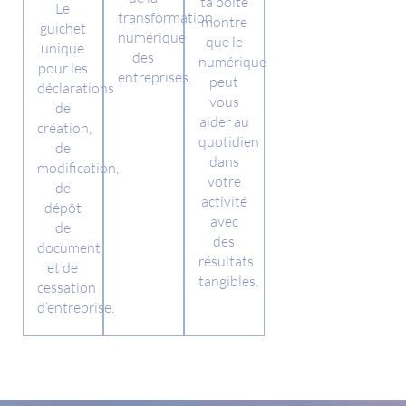
ta boite
Le
transformation
montre
guichet
numérique
que le
unique
des
numérique
pour les
entreprises.
peut
déclarations
vous
de
aider au
création,
quotidien
de
dans
modification,
votre
de
activité
dépôt
avec
de
des
document
résultats
et de
tangibles.
cessation
d’entreprise.