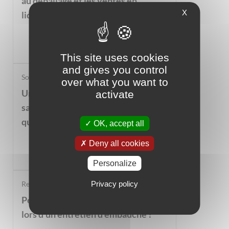
au déballage et les ventes en
X
liquidation
This site uses cookies
and gives you control
Social
over what you want to
Un employeur peut-il licencier une
activate
salariée qui ne lui a pas indiqué
qu'elle était enceinte ?
OK, accept all
Deny all cookies
Personalize
Privacy policy
Recrutement
Peut-on demander l’âge du candidat
lors d’un entretien d’embauche ?