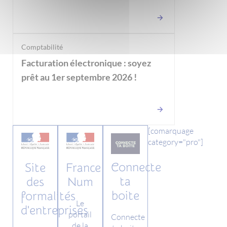
Comptabilité
Facturation électronique : soyez
prêt au 1er septembre 2026 !
[comarquage
category="pro"]
Connecte
Site
France
ta
des
Num
boite
formalités
Le
d'entreprises
portail
Connecte
de la