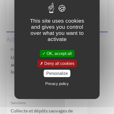
This site uses cookies
Associations
and gives you control
over what you want to
Actualités
activate
Propriétaires bailleurs
OK, accept all
Un dispositif pour vous
Deny all cookies
accompagner dans la mise en
location de votre bien immobilier
Personalize
Privacy policy
Sanctions
Collecte et dépôts sauvages de