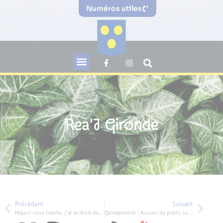
Numéros utiles
Rea’J Gironde
Précédent
Suivant
Majeur sous tutelle, j’ai le droit de voter
Gendarmerie : Accueil du public tous les jours