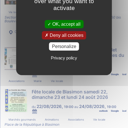
over what you want to
activate
Vie locale
Section des Jeunes Sapeurs-Pompiers de Sauveterre de Guyenne 50 bis
Boulevard du 11 novembre 1918 33540 Sauveterre-de-Guyenne
OK, accept all
Ouvrir dans l’application
Deny all cookies
Personalize
ANACR - Commémorations du 14 juillet
reportées au 15 août 2026, cérémonies du
Privacy policy
souvenir et de la mémoire
15/08/2026
de
09:00
à
13:00
outlook
Google
ical
Associations
Mairie
Vie locale
Fête locale de Blasimon samedi 22,
dimanche 23 et lundi 24 août 2026
22/08/2026
,
24/08/2026
,
du
19:00
au
19:00
outlook
Google
ical
Marchés gourmands
Animations
Associations
Vie locale
Place de la République à Blasimon