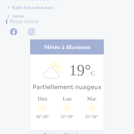
Radio Entre deux mers
Ustom
Nous suivre
Météo à Blasimon
19°
C
Partiellement nuageux
Dim
Lun
Mar
36°
/
18°
32°
/
18°
35°
/
18°